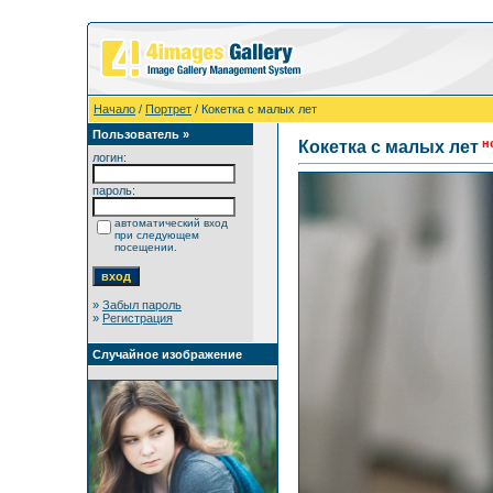
Начало
/
Портрет
/ Кокетка с малых лет
Пользователь »
н
Кокетка с малых лет
логин:
пароль:
автоматический вход
при следующем
посещении.
»
Забыл пароль
»
Регистрация
Случайное изображение