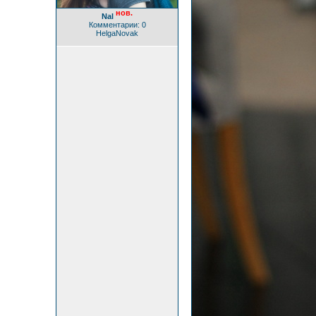
нов.
Nal
Комментарии: 0
HelgaNovak