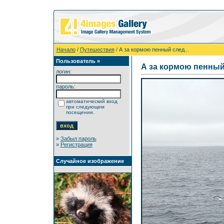
Начало
/
Путешествия
/ А за кормою пенный след...
Пользователь »
А за кормою пенный 
логин:
пароль:
автоматический вход
при следующем
посещении.
»
Забыл пароль
»
Регистрация
Случайное изображение