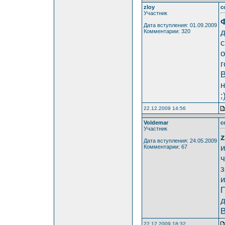
zloy
c
Участник
Дата вступления: 01.09.2009
д
Комментарии: 320
с
о
г
В
н
;
22.12.2009 14:56
Voldemar
c
Участник
z
Дата вступления: 24.05.2009
и
Комментарии: 67
ч
з
и
П
д
В
22.12.2009 18:32