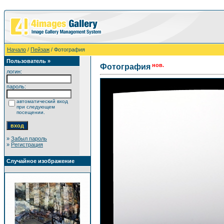
Начало
/
Пейзаж
/ Фотография
Пользователь »
нов.
Фотография
логин:
пароль:
автоматический вход
при следующем
посещении.
»
Забыл пароль
»
Регистрация
Случайное изображение