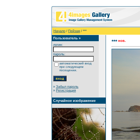
Начало
/
Пейзаж
/ ***
Пользователь »
нов.
***
логин:
пароль:
автоматический вход
при следующем
посещении.
»
Забыл пароль
»
Регистрация
Случайное изображение