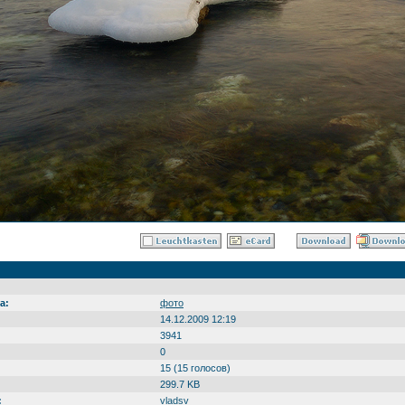
а:
фото
14.12.2009 12:19
3941
0
15 (15 голосов)
299.7 KB
:
vladsv