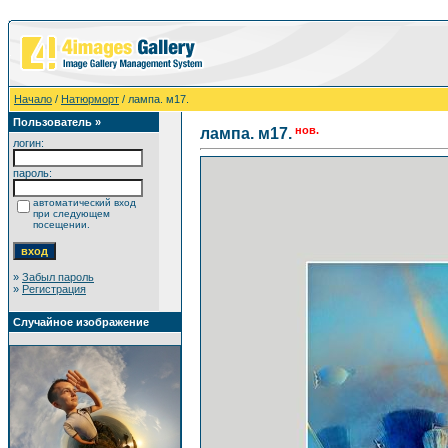
Начало
/
Натюрморт
/ лампа. м17.
Пользователь »
нов.
лампа. м17.
логин:
пароль:
автоматический вход
при следующем
посещении.
»
Забыл пароль
»
Регистрация
Случайное изображение