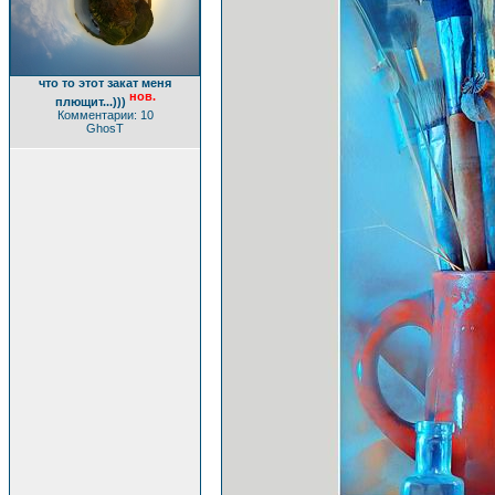
что то этот закат меня
нов.
плющит...)))
Комментарии: 10
GhosT