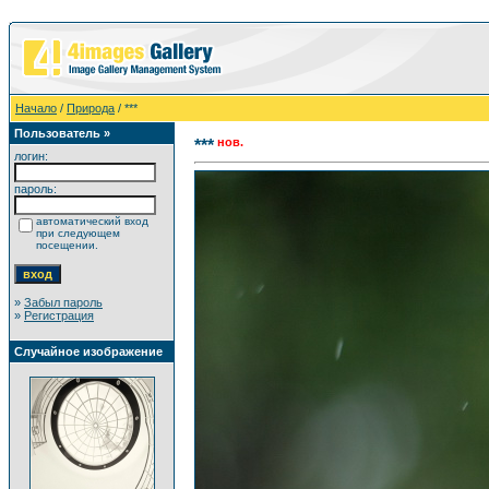
Начало
/
Природа
/ ***
Пользователь »
нов.
***
логин:
пароль:
автоматический вход
при следующем
посещении.
»
Забыл пароль
»
Регистрация
Случайное изображение