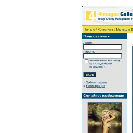
Начало
/
Животные
/ Малыш и В
Пользователь »
логин:
пароль:
автоматический вход
при следующем
посещении.
»
Забыл пароль
»
Регистрация
Случайное изображение