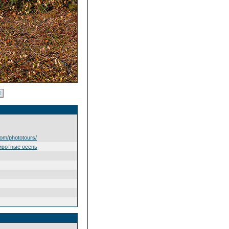
om/phototours/
ивотные осень