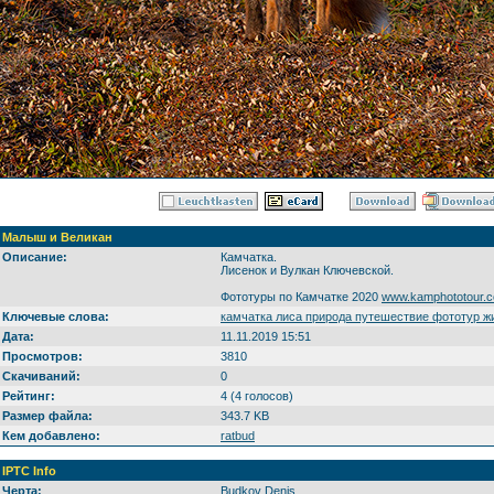
Малыш и Великан
Описание:
Камчатка.
Лисенок и Вулкан Ключевской.
Фототуры по Камчатке 2020
www.kamphototour.c
Ключевые слова:
камчатка лиса природа путешествие фототур ж
Дата:
11.11.2019 15:51
Просмотров:
3810
Скачиваний:
0
Рейтинг:
4 (4 голосов)
Размер файла:
343.7 KB
Кем добавлено:
ratbud
IPTC Info
Черта:
Budkov Denis