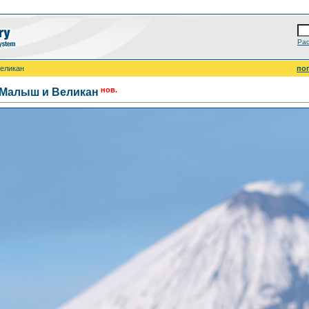
Ра
еликан
по
нов.
Малыш и Великан