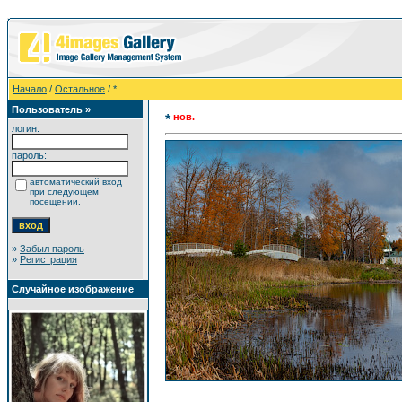
Начало
/
Остальное
/ *
Пользователь »
нов.
*
логин:
пароль:
автоматический вход
при следующем
посещении.
»
Забыл пароль
»
Регистрация
Случайное изображение