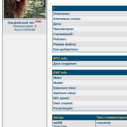
*
Описание:
Ключевые слова:
нов.
Эльфийский лес
Дата:
Комментарии: 8
Просмотров:
Asya-Cemeniel
Скачиваний:
Рейтинг:
Размер файла:
Кем добавлено:
IPTC Info
Дата создания:
EXIF Info
Make:
Model:
Exposure time:
Aperture value:
ISO speed:
Date created:
Focal length:
Автор:
Текст комментария
asd58
comment
Участник