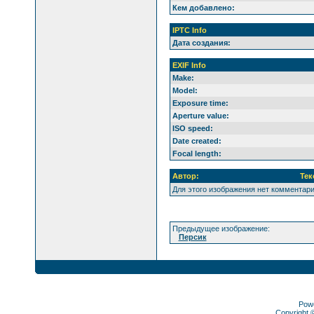
Кем добавлено:
IPTC Info
Дата создания:
EXIF Info
Make:
Model:
Exposure time:
Aperture value:
ISO speed:
Date created:
Focal length:
Автор:
Тек
Для этого изображения нет комментар
Предыдущее изображение:
Персик
Pow
Copyright