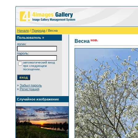
Начало
/
Природа
/ Весна
Пользователь »
нов.
Весна
логин:
пароль:
автоматический вход
при следующем
посещении.
»
Забыл пароль
»
Регистрация
Случайное изображение