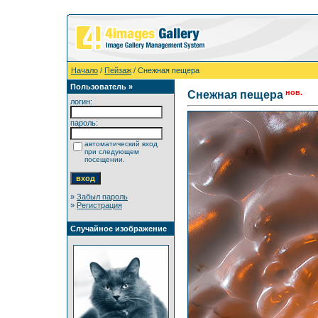
Начало
/
Пейзаж
/ Снежная пещера
Пользователь »
нов.
Снежная пещера
логин:
пароль:
автоматический вход
при следующем
посещении.
»
Забыл пароль
»
Регистрация
Случайное изображение