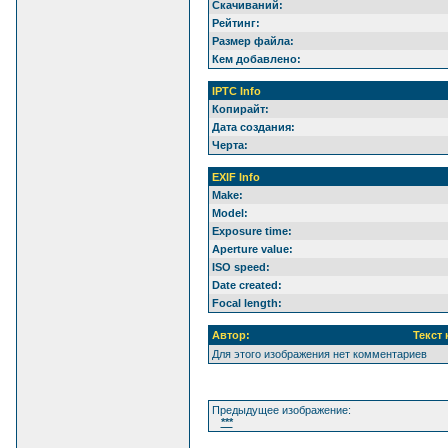
Скачиваний:
Рейтинг:
Размер файла:
Кем добавлено:
IPTC Info
Копирайт:
Дата создания:
Черта:
EXIF Info
Make:
Model:
Exposure time:
Aperture value:
ISO speed:
Date created:
Focal length:
Автор:
Текст
Для этого изображения нет комментариев
Предыдущее изображение:
***