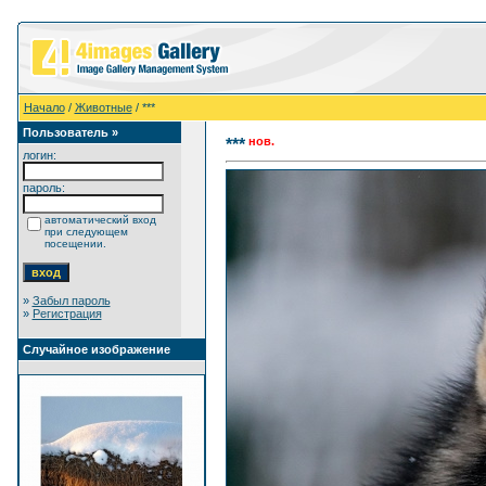
Начало
/
Животные
/ ***
Пользователь »
нов.
***
логин:
пароль:
автоматический вход
при следующем
посещении.
»
Забыл пароль
»
Регистрация
Случайное изображение