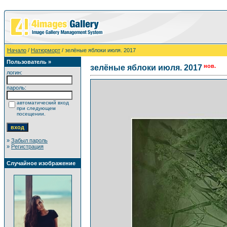
Начало
/
Натюрморт
/ зелёные яблоки июля. 2017
Пользователь »
нов.
зелёные яблоки июля. 2017
логин:
пароль:
автоматический вход
при следующем
посещении.
»
Забыл пароль
»
Регистрация
Случайное изображение