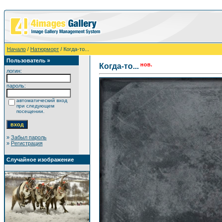
Начало
/
Натюрморт
/ Когда-то...
Пользователь »
нов.
Когда-то...
логин:
пароль:
автоматический вход
при следующем
посещении.
»
Забыл пароль
»
Регистрация
Случайное изображение