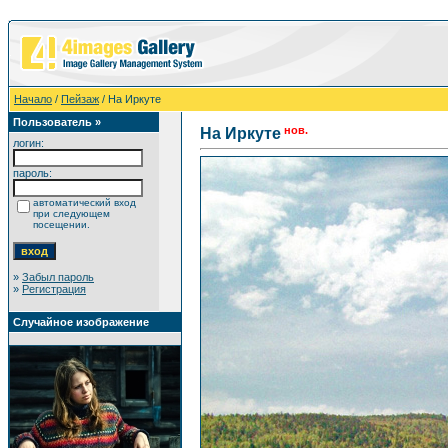
Начало
/
Пейзаж
/ На Иркуте
Пользователь »
нов.
На Иркуте
логин:
пароль:
автоматический вход
при следующем
посещении.
»
Забыл пароль
»
Регистрация
Случайное изображение