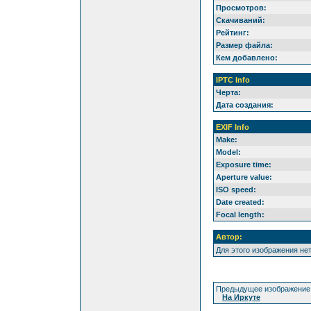
Просмотров:
Скачиваний:
Рейтинг:
Размер файла:
Кем добавлено:
IPTC Info
Черта:
Дата создания:
EXIF Info
Make:
Model:
Exposure time:
Aperture value:
ISO speed:
Date created:
Focal length:
Автор:
Для этого изображения не
Предыдущее изображение
На Иркуте