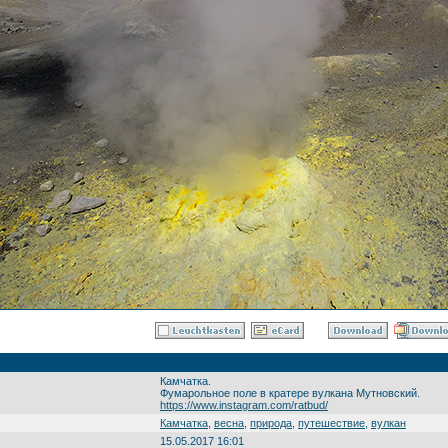
Камчатка.
Фумарольное поле в кратере вулкана Мутновский.
https://www.instagram.com/ratbud/
Камчатка
,
весна
,
природа
,
путешествие
,
вулкан
15.05.2017 16:01