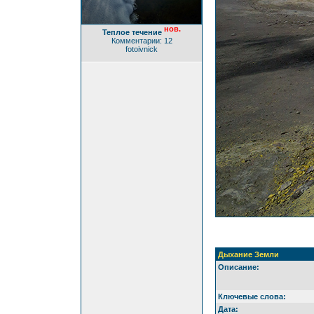
нов.
Теплое течение
Комментарии: 12
fotoivnick
Дыхание Земли
Описание:
Ключевые слова:
Дата: