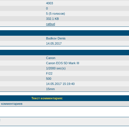
4003
0
5 (5 голосов)
332.1 KB
ratbud
Budkov Denis
14.05.2017
Canon
Canon EOS 5D Mark III
1/2000 sec(s)
F/22
500
14.05.2017 15:19:40
15mm
Текст комментария:
т комментариев
: