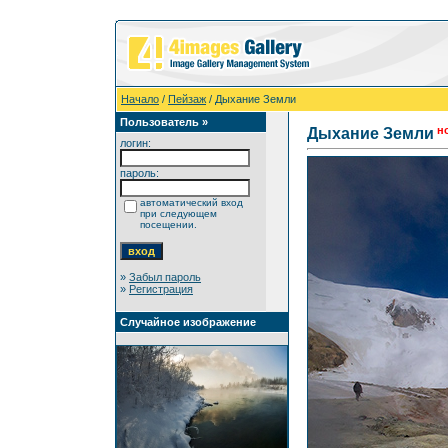
Начало
/
Пейзаж
/ Дыхание Земли
Пользователь »
н
Дыхание Земли
логин:
пароль:
автоматический вход
при следующем
посещении.
»
Забыл пароль
»
Регистрация
Случайное изображение