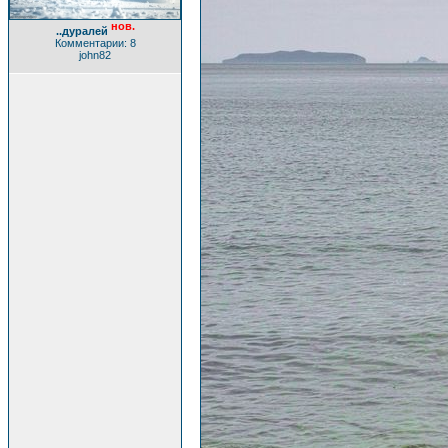
нов.
..дуралей
Комментарии: 8
john82