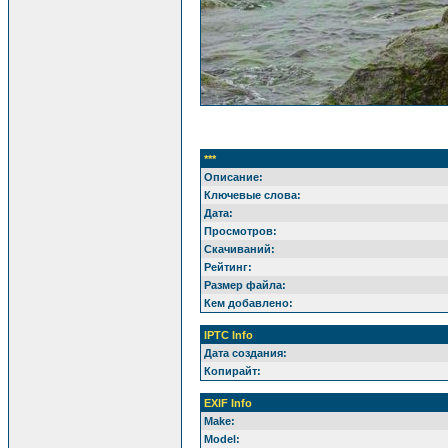
***
Описание:
Ключевые слова:
Дата:
Просмотров:
Скачиваний:
Рейтинг:
Размер файла:
Кем добавлено:
IPTC Info
Дата создания:
Копирайт:
EXIF Info
Make:
Model: