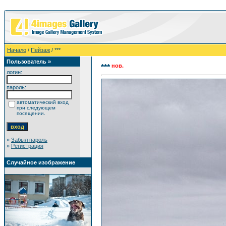
Начало
/
Пейзаж
/ ***
Пользователь »
нов.
***
логин:
пароль:
автоматический вход
при следующем
посещении.
»
Забыл пароль
»
Регистрация
Случайное изображение