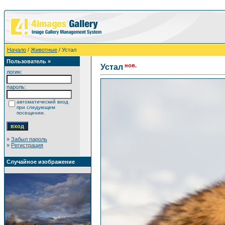
Начало
/
Животные
/ Устал
Пользователь »
нов.
Устал
логин:
пароль:
автоматический вход
при следующем
посещении.
»
Забыл пароль
»
Регистрация
Случайное изображение