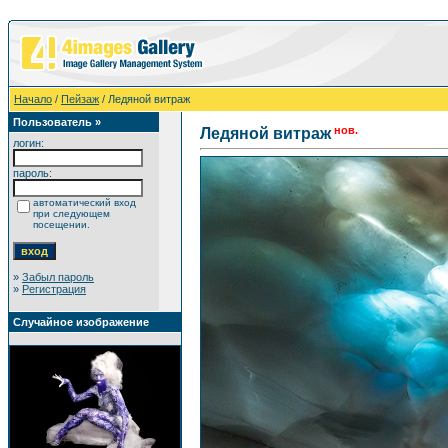
Начало
/
Пейзаж
/ Ледяной витраж
Пользователь »
нов.
Ледяной витраж
логин:
пароль:
автоматический вход
при следующем
посещении.
»
Забыл пароль
»
Регистрация
Случайное изображение