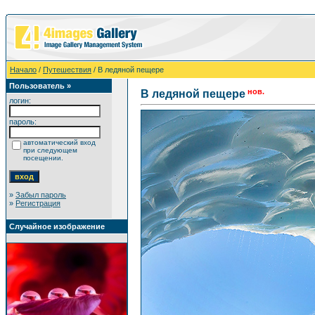
Начало
/
Путешествия
/ В ледяной пещере
Пользователь »
нов.
В ледяной пещере
логин:
пароль:
автоматический вход
при следующем
посещении.
»
Забыл пароль
»
Регистрация
Случайное изображение