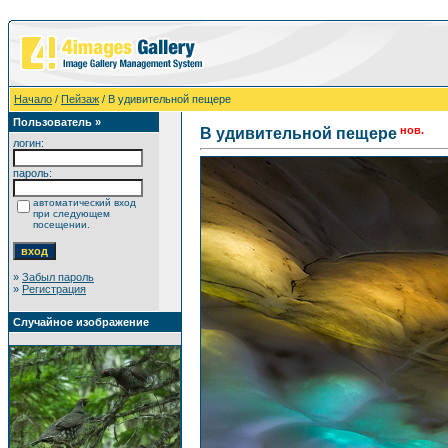
Начало
/
Пейзаж
/ В удивительной пещере
Пользователь »
нов.
В удивительной пещере
логин:
пароль:
автоматический вход
при следующем
посещении.
»
Забыл пароль
»
Регистрация
Случайное изображение