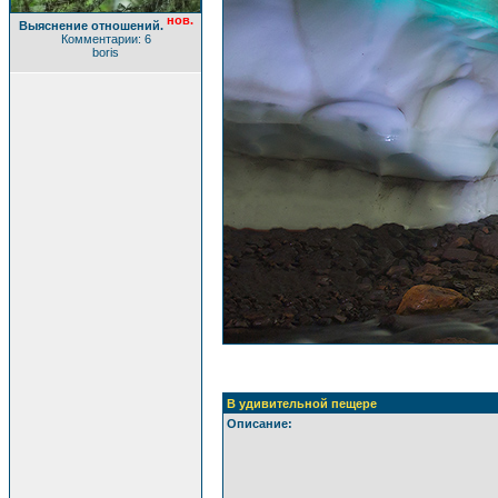
нов.
Выяснение отношений.
Комментарии: 6
boris
В удивительной пещере
Описание: