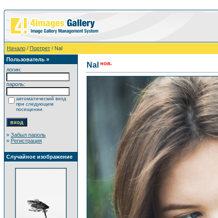
Начало
/
Портрет
/ Nal
Пользователь »
нов.
Nal
логин:
пароль:
автоматический вход
при следующем
посещении.
»
Забыл пароль
»
Регистрация
Случайное изображение