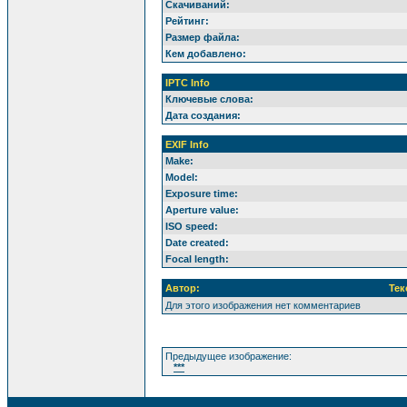
Скачиваний:
Рейтинг:
Размер файла:
Кем добавлено:
IPTC Info
Ключевые слова:
Дата создания:
EXIF Info
Make:
Model:
Exposure time:
Aperture value:
ISO speed:
Date created:
Focal length:
Автор:
Тек
Для этого изображения нет комментариев
Предыдущее изображение:
***