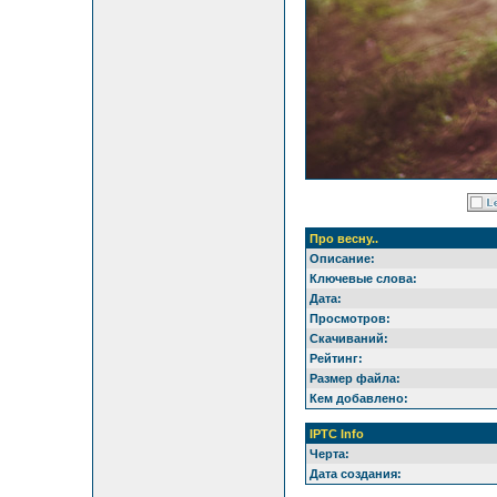
Про весну..
Описание:
Ключевые слова:
Дата:
Просмотров:
Скачиваний:
Рейтинг:
Размер файла:
Кем добавлено:
IPTC Info
Черта:
Дата создания: