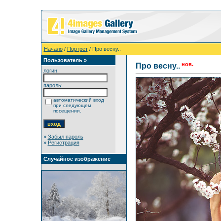
Начало
/
Портрет
/ Про весну..
Пользователь »
нов.
Про весну..
логин:
пароль:
автоматический вход
при следующем
посещении.
»
Забыл пароль
»
Регистрация
Случайное изображение