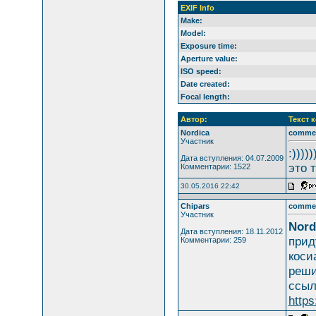
EXIF Info
Make:
Model:
Exposure time:
Aperture value:
ISO speed:
Date created:
Focal length:
Автор:
Текст 
Nordica
comme
Участник
:))))
Дата вступления: 04.07.2009
это 
Комментарии: 1522
30.05.2016 22:42
Chipars
comme
Участник
Nord
Дата вступления: 18.11.2012
прид
Комментарии: 259
коси
реши
ссыл
http