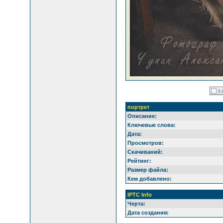
портрет
Описание:
Ключевые слова:
Дата:
Просмотров:
Скачиваний:
Рейтинг:
Размер файла:
Кем добавлено:
IPTC Info
Черта:
Дата создания: