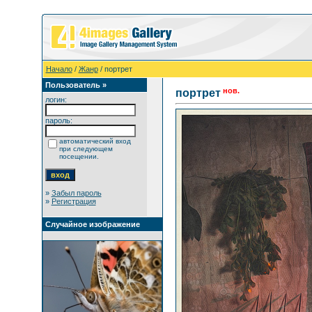
Начало
/
Жанр
/ портрет
Пользователь »
нов.
портрет
логин:
пароль:
автоматический вход
при следующем
посещении.
»
Забыл пароль
»
Регистрация
Случайное изображение