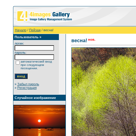
Начало
/
Пейзаж
/ весна!
Пользователь »
нов.
весна!
логин:
пароль:
автоматический вход
при следующем
посещении.
»
Забыл пароль
»
Регистрация
Случайное изображение