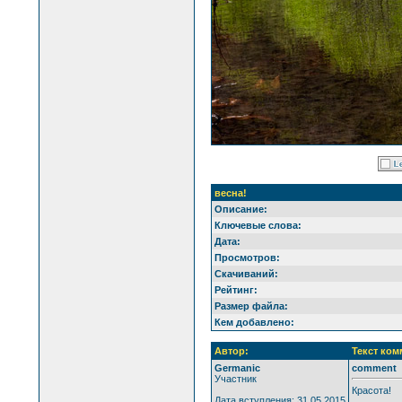
весна!
Описание:
Ключевые слова:
Дата:
Просмотров:
Скачиваний:
Рейтинг:
Размер файла:
Кем добавлено:
Автор:
Текст ком
Germanic
comment
Участник
Красота!
Дата вступления: 31.05.2015