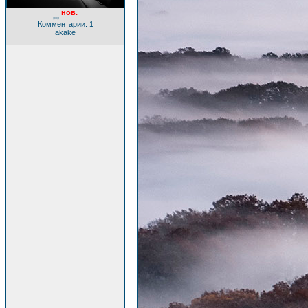
нов.
,.,
Комментарии: 1
akake