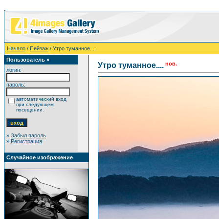
Начало
/
Пейзаж
/ Утро туманное....
Пользователь »
нов.
Утро туманное....
логин:
пароль:
автоматический вход
при следующем
посещении.
»
Забыл пароль
»
Регистрация
Случайное изображение