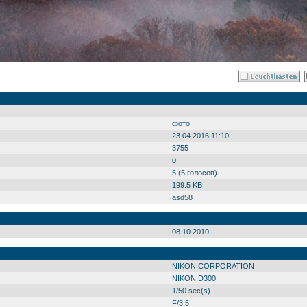
фото
23.04.2016 11:10
3755
0
5 (5 голосов)
199.5 KB
asd58
08.10.2010
NIKON CORPORATION
NIKON D300
1/50 sec(s)
F/3.5