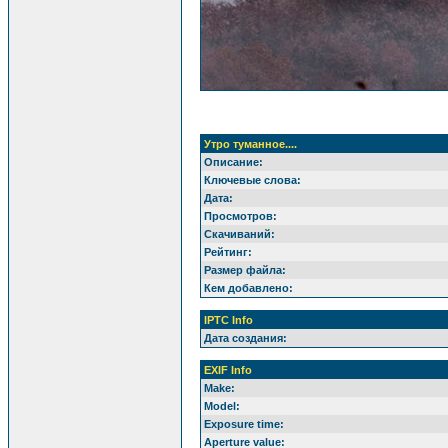
Утро туманное....
Описание:
Ключевые слова:
Дата:
Просмотров:
Скачиваний:
Рейтинг:
Размер файла:
Кем добавлено:
IPTC Info
Дата создания:
EXIF Info
Make:
Model:
Exposure time:
Aperture value: