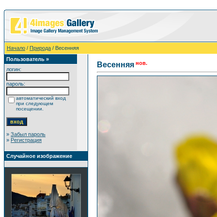
Начало
/
Природа
/ Весенняя
Пользователь »
нов.
Весенняя
логин:
пароль:
автоматический вход
при следующем
посещении.
»
Забыл пароль
»
Регистрация
Случайное изображение