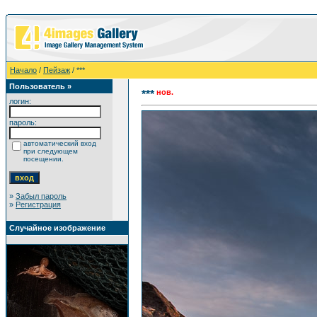
Начало
/
Пейзаж
/ ***
Пользователь »
нов.
***
логин:
пароль:
автоматический вход
при следующем
посещении.
»
Забыл пароль
»
Регистрация
Случайное изображение