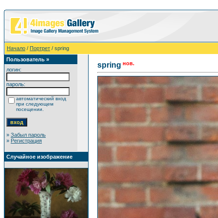
Начало
/
Портрет
/ spring
Пользователь »
нов.
spring
логин:
пароль:
автоматический вход
при следующем
посещении.
»
Забыл пароль
»
Регистрация
Случайное изображение