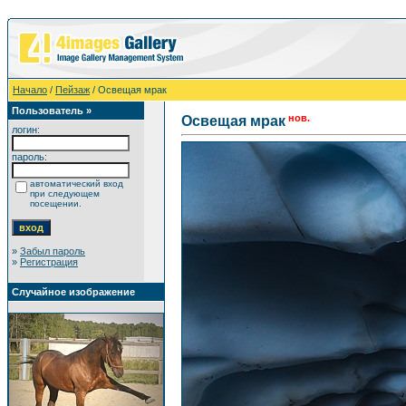
Начало
/
Пейзаж
/ Освещая мрак
Пользователь »
нов.
Освещая мрак
логин:
пароль:
автоматический вход
при следующем
посещении.
»
Забыл пароль
»
Регистрация
Случайное изображение