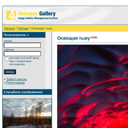
Начало
/
Пейзаж
/ Освещая тьму
Пользователь »
нов.
Освещая тьму
логин:
пароль:
автоматический вход
при следующем
посещении.
»
Забыл пароль
»
Регистрация
Случайное изображение