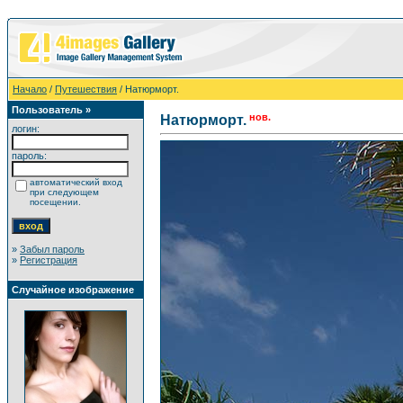
Начало
/
Путешествия
/ Натюрморт.
Пользователь »
нов.
Натюрморт.
логин:
пароль:
автоматический вход
при следующем
посещении.
»
Забыл пароль
»
Регистрация
Случайное изображение