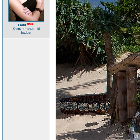
нов.
Галя
Комментарии: 16
badger