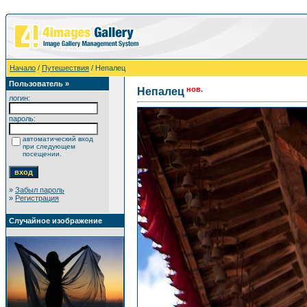
Начало
/
Путешествия
/ Непалец
Пользователь »
нов.
Непалец
логин:
пароль:
автоматический вход
при следующем
посещении.
»
Забыл пароль
»
Регистрация
Случайное изображение