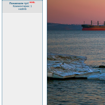
нов.
Понаехали тут!
Комментарии: 1
vadimb