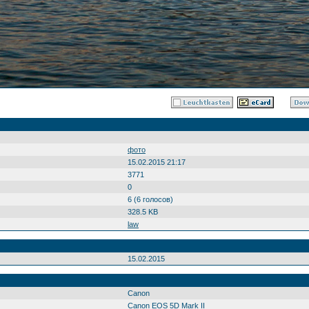
фото
15.02.2015 21:17
3771
0
6 (6 голосов)
328.5 KB
law
15.02.2015
Canon
Canon EOS 5D Mark II