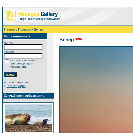
Начало
/
Природа
/ Вечер
Пользователь »
нов.
Вечер
логин:
пароль:
автоматический вход
при следующем
посещении.
»
Забыл пароль
»
Регистрация
Случайное изображение