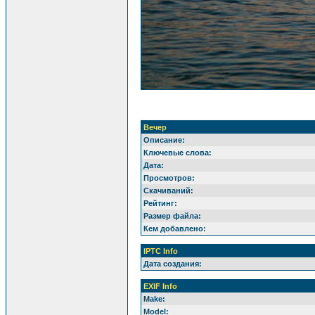
Вечер
Описание:
Ключевые слова:
Дата:
Просмотров:
Скачиваний:
Рейтинг:
Размер файла:
Кем добавлено:
IPTC Info
Дата создания:
EXIF Info
Make:
Model: