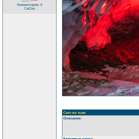
------
Комментарии: 6
CatZee
Свет во тьме
Описание:
Ключевые слова: