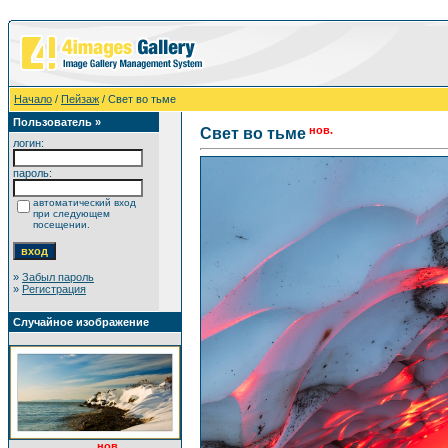
Начало
/
Пейзаж
/ Свет во тьме
Пользователь »
нов.
Свет во тьме
логин:
пароль:
автоматический вход
при следующем
посещении.
»
Забыл пароль
»
Регистрация
Случайное изображение
нов.