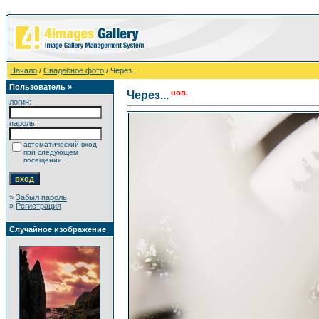
Начало
/
Свадебное фото
/ Через...
Пользователь »
нов.
Через...
логин:
пароль:
автоматический вход
при следующем
посещении.
»
Забыл пароль
»
Регистрация
Случайное изображение