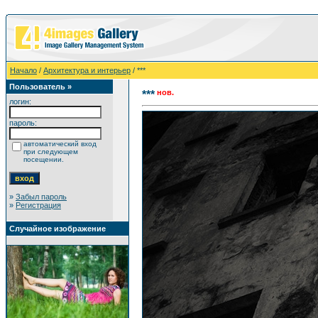
Начало
/
Архитектура и интерьер
/ ***
Пользователь »
нов.
***
логин:
пароль:
автоматический вход
при следующем
посещении.
»
Забыл пароль
»
Регистрация
Случайное изображение