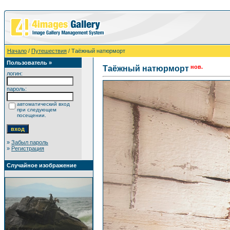
Начало
/
Путешествия
/ Таёжный натюрморт
Пользователь »
нов.
Таёжный натюрморт
логин:
пароль:
автоматический вход
при следующем
посещении.
»
Забыл пароль
»
Регистрация
Случайное изображение