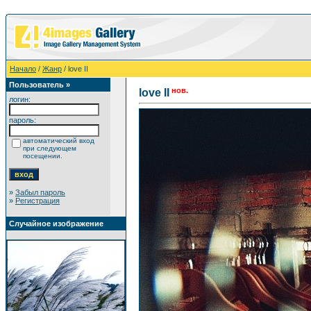
Начало
/
Жанр
/ love II
Пользователь »
нов.
love II
логин:
пароль:
автоматический вход
при следующем
посещении.
»
Забыл пароль
»
Регистрация
Случайное изображение