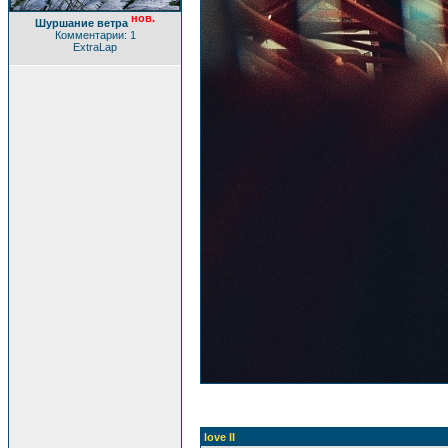
нов.
Шуршание ветра
Комментарии: 1
ExtraLap
love II