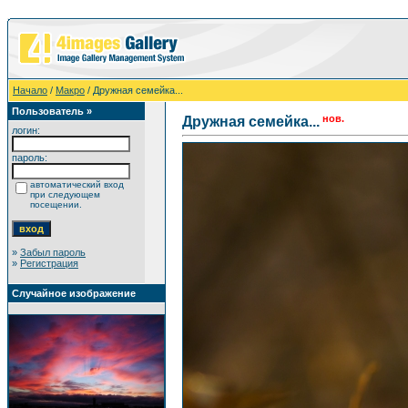
Начало
/
Макро
/ Дружная семейка...
Пользователь »
нов.
Дружная семейка...
логин:
пароль:
автоматический вход
при следующем
посещении.
»
Забыл пароль
»
Регистрация
Случайное изображение