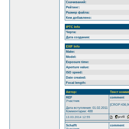
Скачиваний:
Рейтинг:
Размер файла:
Кем добавлено:
IPTC Info
Черта:
Дата создания:
EXIF Info
Make:
Model:
Exposure time:
Aperture value:
ISO speed:
Date created:
Focal length:
Автор:
Текст комм
REF
comment
Участник
[CROP:436,9
Дата вступления: 01.02.2011
Комментарии: 488
13.03.2014 12:55
Schafft
comment
Участник