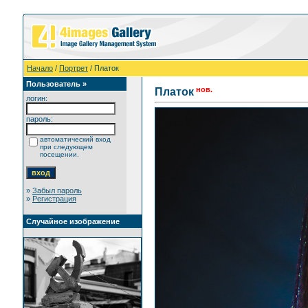
Начало
/
Портрет
/ Платок
Пользователь »
нов.
Платок
логин:
пароль:
автоматический вход
при следующем
посещении.
»
Забыл пароль
»
Регистрация
Случайное изображение