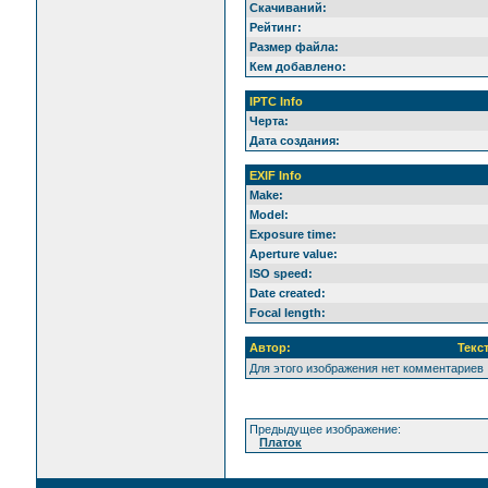
Скачиваний:
Рейтинг:
Размер файла:
Кем добавлено:
IPTC Info
Черта:
Дата создания:
EXIF Info
Make:
Model:
Exposure time:
Aperture value:
ISO speed:
Date created:
Focal length:
Автор:
Текс
Для этого изображения нет комментариев
Предыдущее изображение:
Платок