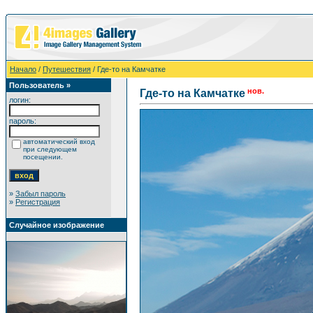
Начало
/
Путешествия
/ Где-то на Камчатке
Пользователь »
нов.
Где-то на Камчатке
логин:
пароль:
автоматический вход
при следующем
посещении.
»
Забыл пароль
»
Регистрация
Случайное изображение