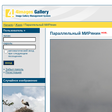
Начало
/
Жанр
/ Параллельный МИРянин
Пользователь »
нов.
Параллельный МИРянин
логин:
пароль:
автоматический вход
при следующем
посещении.
»
Забыл пароль
»
Регистрация
Случайное изображение