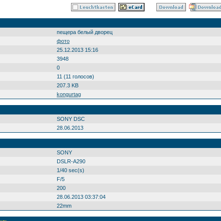
пещера белый дворец
фото
25.12.2013 15:16
3948
0
11 (11 голосов)
207.3 KB
kongurtag
SONY DSC
28.06.2013
SONY
DSLR-A290
1/40 sec(s)
F/5
200
28.06.2013 03:37:04
22mm