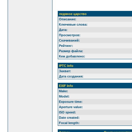
ледяное царство
Описание:
Ключевые слова:
Дата:
Просмотров:
Скачиваний:
Рейтинг:
Размер файла:
Кем добавлено:
IPTC Info
Захват:
Дата создания:
EXIF Info
Make:
Model:
Exposure time:
Aperture value:
ISO speed:
Date created:
Focal length: