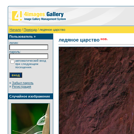
Начало
/
Природа
/ ледяное царство
Пользователь »
нов.
ледяное царство
логин:
пароль:
автоматический вход
при следующем
посещении.
»
Забыл пароль
»
Регистрация
Случайное изображение