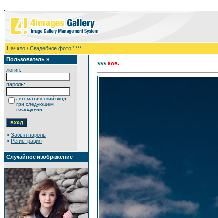
Начало
/
Свадебное фото
/ ***
Пользователь »
нов.
***
логин:
пароль:
автоматический вход
при следующем
посещении.
»
Забыл пароль
»
Регистрация
Случайное изображение