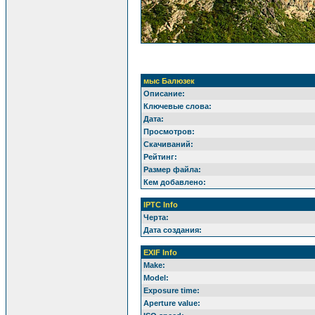
мыс Балюзек
Описание:
Ключевые слова:
Дата:
Просмотров:
Скачиваний:
Рейтинг:
Размер файла:
Кем добавлено:
IPTC Info
Черта:
Дата создания:
EXIF Info
Make:
Model:
Exposure time:
Aperture value: