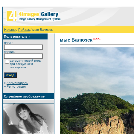
Начало
/
Пейзаж
/ мыс Балюзек
Пользователь »
нов.
мыс Балюзек
логин:
пароль:
автоматический вход
при следующем
посещении.
»
Забыл пароль
»
Регистрация
Случайное изображение