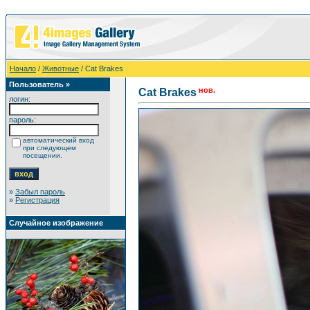
Начало
/
Животные
/ Cat Brakes
Пользователь »
нов.
Cat Brakes
логин:
пароль:
автоматический вход
при следующем
посещении.
»
Забыл пароль
»
Регистрация
Случайное изображение