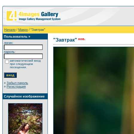
Начало
/
Макро
/ "Завтрак"
Пользователь »
нов.
"Завтрак"
логин:
пароль:
автоматический вход
при следующем
посещении.
»
Забыл пароль
»
Регистрация
Случайное изображение