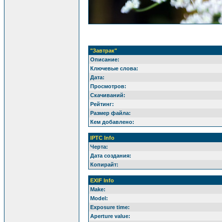
"Завтрак"
Описание:
Ключевые слова:
Дата:
Просмотров:
Скачиваний:
Рейтинг:
Размер файла:
Кем добавлено:
IPTC Info
Черта:
Дата создания:
Копирайт:
EXIF Info
Make:
Model:
Exposure time:
Aperture value: