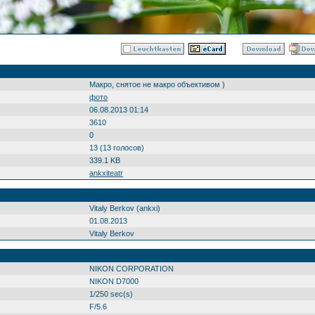
Макро, снятое не макро объективом )
фото
06.08.2013 01:14
3610
0
13 (13 голосов)
339.1 KB
ankxiteatr
Vitaly Berkov (ankxi)
01.08.2013
Vitaly Berkov
NIKON CORPORATION
NIKON D7000
1/250 sec(s)
F/5.6