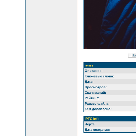
renss
Описание:
Ключевые слова:
Дата:
Просмотров:
Скачиваний:
Рейтинг:
Размер файла:
Кем добавлено:
IPTC Info
Черта:
Дата создания: