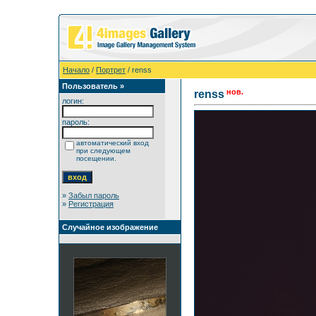
Начало
/
Портрет
/ renss
Пользователь »
нов.
renss
логин:
пароль:
автоматический вход
при следующем
посещении.
»
Забыл пароль
»
Регистрация
Случайное изображение