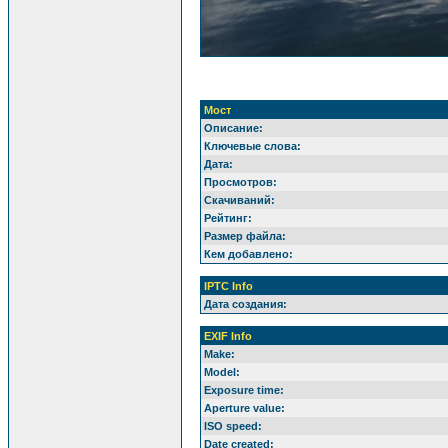
Мост
Описание:
Ключевые слова:
Дата:
Просмотров:
Скачиваний:
Рейтинг:
Размер файла:
Кем добавлено:
IPTC Info
Дата создания:
EXIF Info
Make:
Model:
Exposure time:
Aperture value:
ISO speed:
Date created: