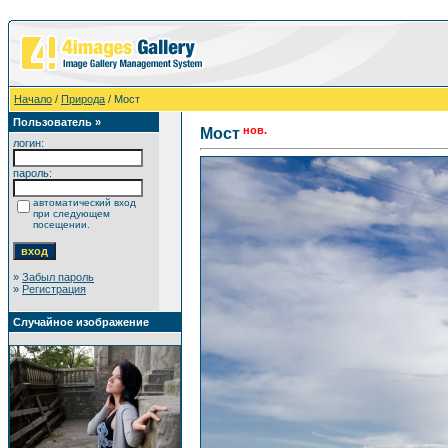
Начало
/
Природа
/ Мост
Пользователь »
нов.
Мост
логин:
пароль:
автоматический вход
при следующем
посещении.
»
Забыл пароль
»
Регистрация
Случайное изображение